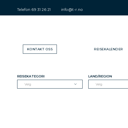
Telefon
69 31 26 21
info@t-r.no
KONTAKT OSS
REISEKALENDER
REISEKATEGORI
LAND/REGION
Velg
Velg