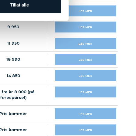
Tillat alle
Pris kommer
LES MER
9 950
LES MER
11 930
LES MER
18 990
LES MER
14 850
LES MER
s fra kr 8 000 (på
LES MER
forespørsel)
Pris kommer
LES MER
Pris kommer
LES MER