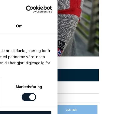
Om
iale mediefunksjoner og for å
 med partnerne våre innen
u har gjort tilgjengelig for
Markedsføring
PRIS
9 900
LES MER