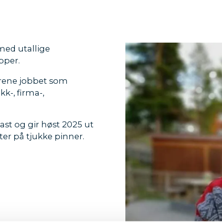
 med utallige
pper.
årene jobbet som
k-, firma-,
ast og gir høst 2025 ut
ter på tjukke pinner.