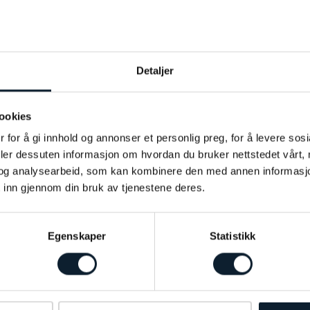
Detaljer
ookies
 for å gi innhold og annonser et personlig preg, for å levere sos
deler dessuten informasjon om hvordan du bruker nettstedet vårt,
og analysearbeid, som kan kombinere den med annen informasjon d
 inn gjennom din bruk av tjenestene deres.
KOMMENDE REISER
Egenskaper
Statistikk
REISEMÅL
Julemarkedstur til Riga