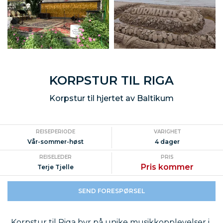
KORPSTUR TIL RIGA
Korpstur til hjertet av Baltikum
REISEPERIODE
VARIGHET
Vår-sommer-høst
4 dager
REISELEDER
PRIS
Pris kommer
Terje Tjelle
SEND FORESPØRSEL
Korpstur
til Riga byr på unike musikkopplevelser i