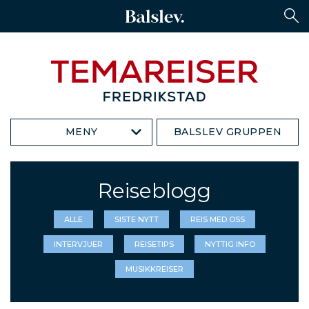
MENY
BALSLEV GRUPPEN
Reiseblogg
ALLE
SISTE NYTT
REIS MED OSS
INTERVJUER
REISETIPS
NYTTIG INFO
MUSIKKREISER