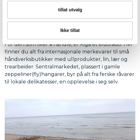
tillat utvalg
Shopping og håndverk
Ikke tillat
For den som liker å handle, er Riga et eldorado. Her
finner du alt fra internasjonale merkevarer til små
håndverksbutikker med ullprodukter, lin, lær og
trearbeider. Sentralmarkedet, plassert i gamle
zeppeliner(fly)hangarer, byr på alt fra ferske råvarer
til lokale delikatesser, en opplevelse i seg selv.