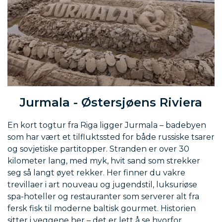
Jurmala - Østersjøens Riviera
En kort togtur fra Riga ligger Jurmala – badebyen
som har vært et tilfluktssted for både russiske tsarer
og sovjetiske partitopper. Stranden er over 30
kilometer lang, med myk, hvit sand som strekker
seg så langt øyet rekker. Her finner du vakre
trevillaer i art nouveau og jugendstil, luksuriøse
spa-hoteller og restauranter som serverer alt fra
fersk fisk til moderne baltisk gourmet. Historien
sitter i veggene her – det er lett å se hvorfor