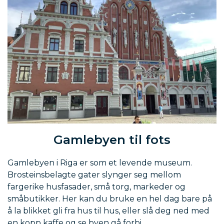
Gamlebyen til fots
Gamlebyen i Riga er som et levende museum.
Brosteinsbelagte gater slynger seg mellom
fargerike husfasader, små torg, markeder og
småbutikker. Her kan du bruke en hel dag bare på
å la blikket gli fra hus til hus, eller slå deg ned med
en kopp kaffe og se byen gå forbi.