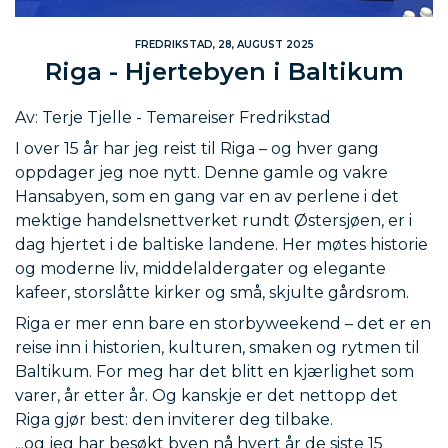
FREDRIKSTAD, 28, AUGUST 2025
Riga - Hjertebyen i Baltikum
Av: Terje Tjelle - Temareiser Fredrikstad
I over 15 år har jeg reist til Riga – og hver gang
oppdager jeg noe nytt. Denne gamle og vakre
Hansabyen, som en gang var en av perlene i det
mektige handelsnettverket rundt Østersjøen, er i
dag hjertet i de baltiske landene. Her møtes historie
og moderne liv, middelaldergater og elegante
kafeer, storslåtte kirker og små, skjulte gårdsrom.
Riga er mer enn bare en storbyweekend – det er en
reise inn i historien, kulturen, smaken og rytmen til
Baltikum. For meg har det blitt en kjærlighet som
varer, år etter år. Og kanskje er det nettopp det
Riga gjør best: den inviterer deg tilbake.
...og jeg har besøkt byen nå hvert år de siste 15