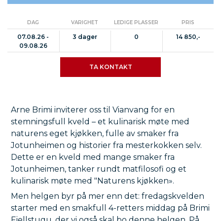
DAG
VARIGHET
LEDIGE PLASSER
PRIS
07.08.26 -
3 dager
0
14 850,-
09.08.26
TA KONTAKT
Arne Brimi inviterer oss til Vianvang for en
stemningsfull kveld – et kulinarisk møte med
naturens eget kjøkken, fulle av smaker fra
Jotunheimen og historier fra mesterkokken selv.
Dette er en kveld med mange smaker fra
Jotunheimen, tanker rundt matfilosofi og et
kulinarisk møte med "Naturens kjøkken».
Men helgen byr på mer enn det: fredagskvelden
starter med en smakfull 4-retters middag på Brimi
Fjellstugu, der vi også skal bo denne helgen. På