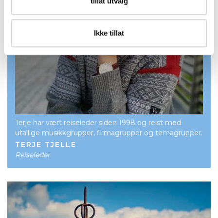
tillat utvalg
Ikke tillat
Terje har vært reiseleder siden 1998 og reist med
utallige musikkgrupper, firmagrupper og temagrupper.
TERJE TJELLE
Reiseleder