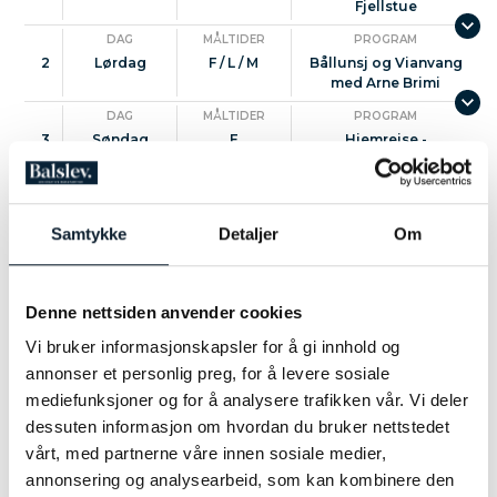
Fjellstue
DAG
MÅLTIDER
PROGRAM
2
Lørdag
F / L / M
Bållunsj og Vianvang
med Arne Brimi
DAG
MÅLTIDER
PROGRAM
3
Søndag
F
Hjemreise -
Prøysenhuset
PRAKTISKE OPPLYSNINGER
Samtykke
Detaljer
Om
Pris kr 14 850,-:
Busstransport i moderne turbuss
Denne nettsiden anvender cookies
To overnattinger i dobbeltrom på Brimi
Vi bruker informasjonskapsler for å gi innhold og
Fjellstugu
annonser et personlig preg, for å levere sosiale
To frokosterog to fantastiske middager
mediefunksjoner og for å analysere trafikken vår. Vi deler
Vandretur til Steinbua med lokal vert Vegard
dessuten informasjon om hvordan du bruker nettstedet
Brimi og en 3-retters bållunsj
vårt, med partnerne våre innen sosiale medier,
Besøk på Heidal Ysteri og Bakeri
annonsering og analysearbeid, som kan kombinere den
Besøk i Prøysenstua