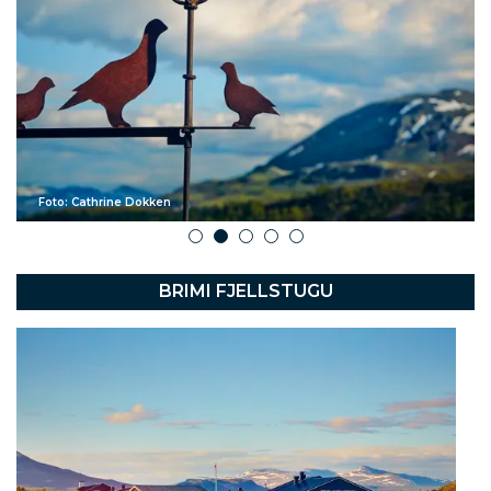
Foto: Cathrine Dokken
1
2
3
4
5
BRIMI FJELLSTUGU