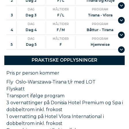
mer enn 2000 år tilbake i tid. Her besøker vi det
2
Dag 2
F / L
Tirana og Krujë
berømte Onufri-museet med sine vakre ikoner og
DAG
MÅLTIDER
PROGRAM
kirkekunst.
3
Dag 3
F / L
Tirana - Vlora
Reisen fortsetter mot den vakre kystbyen Vlora,
DAG
MÅLTIDER
PROGRAM
der Adriaterhavet og Det joniske hav møtes.
4
Dag 4
F / M
Båttur - Tirana
Underveis opplever dere idylliske laguner, små
DAG
MÅLTIDER
PROGRAM
øyer og det fredelige bysantinske klosteret på
5
Dag 5
F
Hjemreise
Zvërnec-øya.
Et av reisens høydepunkter er båtturen til
PRAKTISKE OPPLYSNINGER
Karaburun-halvøya og Sazan-øya, hvor
Pris pr person kommer
krystallklart vann, uberørte strender og
dramatiske kystlandskap skaper en uforglemmelig
Fly Oslo-Warszawa-Tirana t/r med LOT
opplevelse. Her kan vi bade, slappe av og nyte den
Flyskatt
spektakulære naturen langs Albanias riviera.
Transport ifølge program
3 overnattinger på Donisia Hotel Premium og Spa i
Reisen byr også på god tid til å nyte lokal mat,
dobbeltrom inkl. frokost
hyggelige hotellopphold og den avslappede
1 overnatting på Hotel Vlora International i
atmosfæren som gjør Albania til et reisemål stadig
dobbeltrom inkl. frokost
flere får øynene opp for. Dette er en perfekt