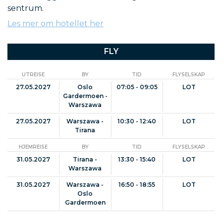
sentrum.
Les mer om hotellet her
FLY
UTREISE
BY
TID
FLYSELSKAP
27.05.2027
Oslo
07:05 - 09:05
LOT
Gardermoen -
Warszawa
27.05.2027
Warszawa -
10:30 - 12:40
LOT
Tirana
HJEMREISE
BY
TID
FLYSELSKAP
31.05.2027
Tirana -
13:30 - 15:40
LOT
Warszawa
31.05.2027
Warszawa -
16:50 - 18:55
LOT
Oslo
Gardermoen