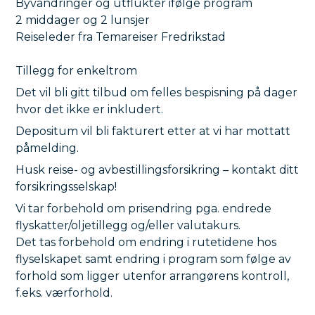
Byvandringer og utflukter ifølge program
kombinasjon av kultur, historie, naturopplevelser
2 middager og 2 lunsjer
og ferie ved havet.
Reiseleder fra Temareiser Fredrikstad
Pris under utarbeidelse
Tillegg for enkeltrom
Det vil bli gitt tilbud om felles bespisning på dager
Nå er muligheten der for å bli med på
hvor det ikke er inkludert.
en spennende rundreise gjennom
Depositum vil bli fakturert etter at vi har mottatt
Albania!
påmelding.
Husk reise- og avbestillingsforsikring – kontakt ditt
Se flere kultur- og historiereiser
forsikringsselskap!
Vi tar forbehold om prisendring pga. endrede
flyskatter/oljetillegg og/eller valutakurs.
Det tas forbehold om endring i rutetidene hos
flyselskapet samt endring i program som følge av
forhold som ligger utenfor arrangørens kontroll,
f.eks. værforhold.