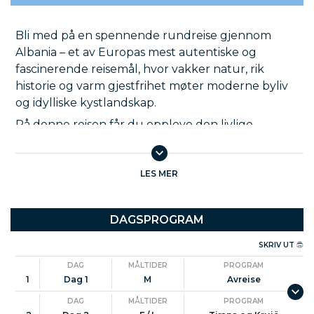
Bli med på en spennende rundreise gjennom
Albania – et av Europas mest autentiske og
fascinerende reisemål, hvor vakker natur, rik
historie og varm gjestfrihet møter moderne byliv
og idylliske kystlandskap.
På denne reisen får du oppleve den livlige
hovedstaden Tirana med sine fargerike gater,
historiske monumenter og spennende kulturarv,
før turen går videre til den sjarmerende fjellbyen
LES MER
Kruja, kjent som hjembyen til nasjonalhelten
Skanderbeg og for sin stemningsfulle
DAGSPROGRAM
middelalderbasar.
SKRIV UT
Videre venter UNESCO-byen Berat, ofte kalt «byen
med vinduene over hverandre», hvor smale
DAG
MÅLTIDER
PROGRAM
brosteinsgater, gamle osmanske hus og
1
Dag 1
M
Avreise
imponerende festningsverk forteller historier fra
DAG
MÅLTIDER
PROGRAM