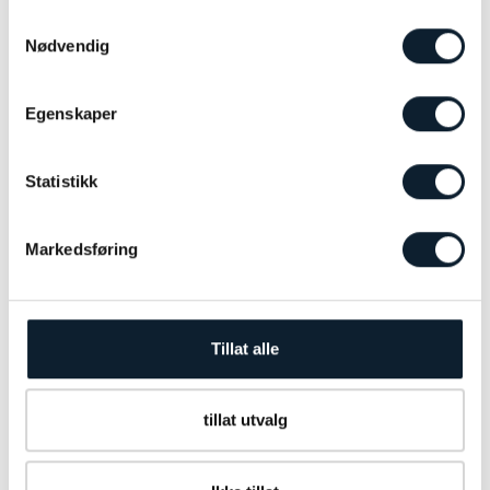
NORSK REISELEDER
Samtykkevalg
Reiseleder
Nødvendig
Egenskaper
Statistikk
Markedsføring
Tillat alle
1
2
3
4
5
6
7
tillat utvalg
HOTELL