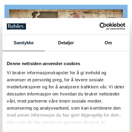
Samtykke
Detaljer
Om
Denne nettsiden anvender cookies
Vi bruker informasjonskapsler for å gi innhold og
annonser et personlig preg, for å levere sosiale
mediefunksjoner og for å analysere trafikken vår. Vi deler
dessuten informasjon om hvordan du bruker nettstedet
vårt, med partnerne våre innen sosiale medier,
annonsering og analysearbeid, som kan kombinere den
Reiseleder fra Temareiser Fredrikstad blir med på hele
med annen informasjon du har gjort tilgjengelig for dem,
reisen. Vedkommende vil være behjelpelig med
eller som de har samlet inn gjennom din bruk av
innsjekk, samt være tilstede for våre gjester hele tiden.
tjenestene deres.