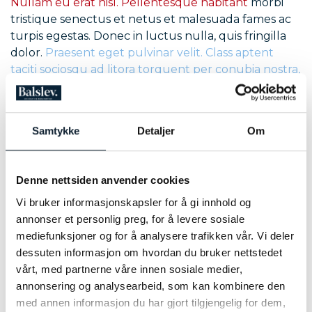
Nullam eu erat nisl. Pellentesque habitant
morbi
tristique senectus et netus et malesuada fames ac
turpis egestas. Donec in luctus nulla, quis fringilla
dolor.
Praesent eget pulvinar velit. Class aptent
taciti sociosqu ad litora torquent per conubia nostra,
per inceptos himenaeos.
Morbi feugiat ac ante non
congue. Vivamus commodo elit vel urna finibus,
eget varius tortor iaculis. Curabitur iaculis nisi at
Samtykke
Detaljer
Om
varius elementum. Nulla nec ligula dictum,
sollicitudin massa sit amet,
consectetur tellus.
Donec eget semper mauris.
Denne nettsiden anvender cookies
Lorem ipsum dolor sit amet
Vi bruker informasjonskapsler for å gi innhold og
Lorem ipsum dolor sit amet,
annonser et personlig preg, for å levere sosiale
consectetur adipiscing elit.
Nullam eu erat nisl. Pellentesque habitant morbi
mediefunksjoner og for å analysere trafikken vår. Vi deler
tristique senectus et netus et malesuada fames ac
dessuten informasjon om hvordan du bruker nettstedet
turpis egestas. Donec in luctus nulla, quis fringilla
vårt, med partnerne våre innen sosiale medier,
dolor. Praesent eget pulvinar velit. Class aptent
annonsering og analysearbeid, som kan kombinere den
taciti sociosqu ad litora torquent per conubia nostra,
med annen informasjon du har gjort tilgjengelig for dem,