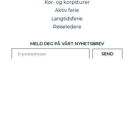
Kor- og korpsturer
Aktiv ferie
Langtidsferie
Reiseledere
MELD DEG PÅ VÅRT NYHETSBREV
Storgaten 15, 1607 Fredrikstad | Telefon 69 31 26 21 |
info@t-r.no
| Org.nr 920 383 580