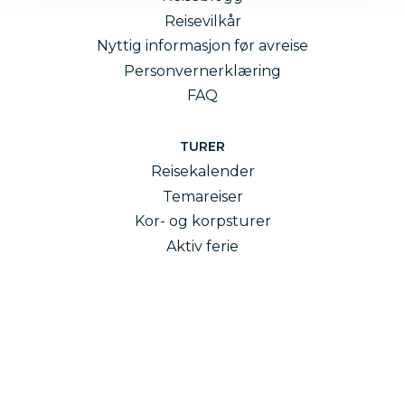
Reisevilkår
Nyttig informasjon før avreise
Personvernerklæring
FAQ
TURER
Reisekalender
Temareiser
Kor- og korpsturer
Aktiv ferie
Langtidsferie
Reiseledere
MELD DEG PÅ VÅRT NYHETSBREV